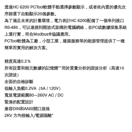
透過HC 6200 PCTool軟體手動選擇參數顯示，或者依內置的優先次
序篩選下自動顯示20個參數。
為了滿足未來的計量環境，電力表計HC 6200配備了一個串列接口
RS-485，可以連接到開放式架構的電腦網絡，在PC或數據採集系統
上運行實，符合Modbus®協議應用。
PCTool軟體為工廠，小型工業，建築服務等的能源管理提供了一種
簡單而實用的解決方案。
精度高達0.2％
所有設置和能元數據的記憶體“”用於質量分析的諧波分析（高達15
次諧波）
全面的自檢診斷
低輸入負載0.2VA（5A / 120V）
寬規電源範圍80~260V AC / DC
緊湊的配置設計
兼容DIN和ANSI開口規格
2KV 方均根輸入/電源隔離“